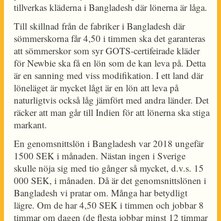
tillverkas kläderna i Bangladesh där lönerna är låga.
Till skillnad från de fabriker i Bangladesh där
sömmerskorna får 4,50 i timmen ska det garanteras
att sömmerskor som syr GOTS-certifeirade kläder
för Newbie ska få en lön som de kan leva på. Detta
är en sanning med viss modifikation. I ett land där
löneläget är mycket lågt är en lön att leva på
naturligtvis också låg jämfört med andra länder. Det
räcker att man går till Indien för att lönerna ska stiga
markant.
En genomsnittslön i Bangladesh var 2018 ungefär
1500 SEK i månaden. Nästan ingen i Sverige
skulle nöja sig med tio gånger så mycket, d.v.s. 15
000 SEK, i månaden. Då är det genomsnittslönen i
Bangladesh vi pratar om. Många har betydligt
lägre. Om de har 4,50 SEK i timmen och jobbar 8
timmar om dagen (de flesta jobbar minst 12 timmar