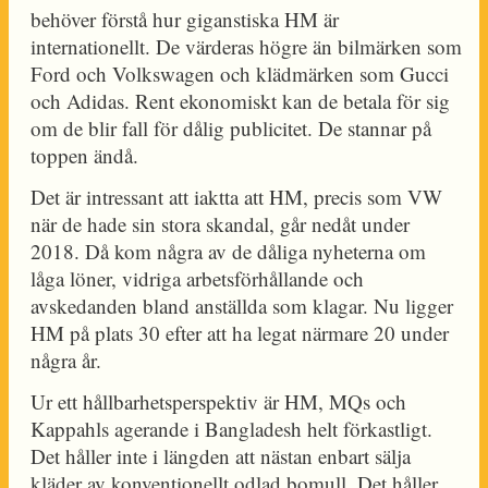
behöver förstå hur giganstiska HM är
internationellt. De värderas högre än bilmärken som
Ford och Volkswagen och klädmärken som Gucci
och Adidas. Rent ekonomiskt kan de betala för sig
om de blir fall för dålig publicitet. De stannar på
toppen ändå.
Det är intressant att iaktta att HM, precis som VW
när de hade sin stora skandal, går nedåt under
2018. Då kom några av de dåliga nyheterna om
låga löner, vidriga arbetsförhållande och
avskedanden bland anställda som klagar. Nu ligger
HM på plats 30 efter att ha legat närmare 20 under
några år.
Ur ett hållbarhetsperspektiv är HM, MQs och
Kappahls agerande i Bangladesh helt förkastligt.
Det håller inte i längden att nästan enbart sälja
kläder av konventionellt odlad bomull. Det håller