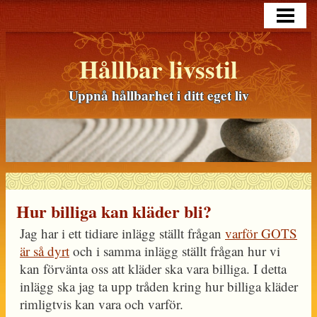
HEM
BLOGG
Hållbar livsstil
LÄNGRE TEXTER
Uppnå hållbarhet i ditt eget liv
OM MIG
KONTAKT
Hur billiga kan kläder bli?
Jag har i ett tidiare inlägg ställt frågan
varför GOTS
är så dyrt
och i samma inlägg ställt frågan hur vi
kan förvänta oss att kläder ska vara billiga. I detta
inlägg ska jag ta upp tråden kring hur billiga kläder
rimligtvis kan vara och varför.