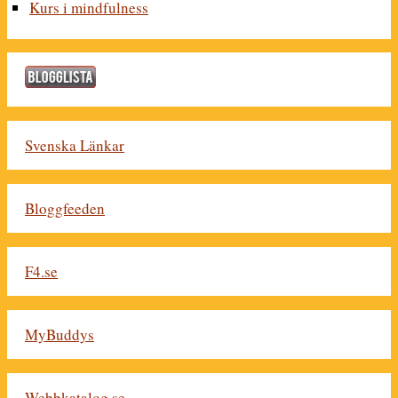
Kurs i mindfulness
Svenska Länkar
Bloggfeeden
F4.se
MyBuddys
Webbkatalog.se