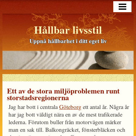
HEM
BLOGG
Hållbar livsstil
LÄNGRE TEXTER
Uppnå hållbarhet i ditt eget liv
OM MIG
KONTAKT
Ett av de stora miljöproblemen runt
storstadsregionerna
Jag har bott i centrala
Göteborg
ett antal år. Några år
har jag bott väldigt nära en av de mest trafikerade
lederna. Förutom buller från motorvägen märker
man en sak till. Balkongräcket, fönsterbläcken och