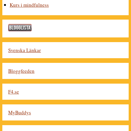
Kurs i mindfulness
Svenska Länkar
Bloggfeeden
F4.se
MyBuddys