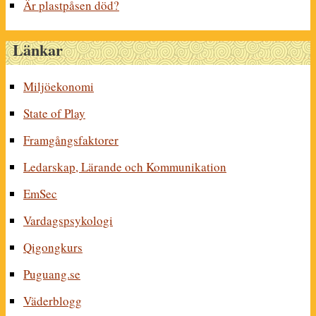
Är plastpåsen död?
Länkar
Miljöekonomi
State of Play
Framgångsfaktorer
Ledarskap, Lärande och Kommunikation
EmSec
Vardagspsykologi
Qigongkurs
Puguang.se
Väderblogg