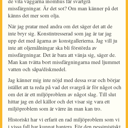
de vita väggarna inomhus får svartgrå
missfärgningar. Är det sot? Om man känner på det
känns det mer som olja.
När jag pratar med andra om det säger det att de
inte bryr sig. Konstintresserad som jag är tar jag
upp det med ägarna av konstgallerierna. Jag vill ju
inte att oljemålningar ska bli förstörda av
missfärgningar. Det är bara att vänja sig, säger de.
Man kan tvätta bort missfärgningarna med ljummet
vatten och såpa/diskmedel.
Jag känner mig inte nöjd med dessa svar och börjar
istället att ta reda på vad det svargrå är för något och
om det är ett miljöproblem av något slag. Till slut
hittar jag en del källor och det visar sig vara ett
miljöproblem som är värre än man kan tro.
Historiskt har vi erfarit en rad miljöproblem som vi
i vissa fall har kunnat hantera. För den pessimistiskt